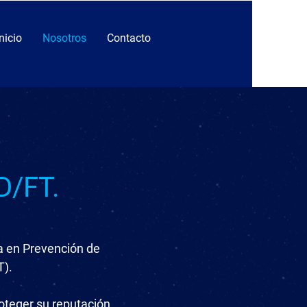
Inicio
Nosotros
Contacto
D/FT.
a en Prevención de
T).
roteger su reputación