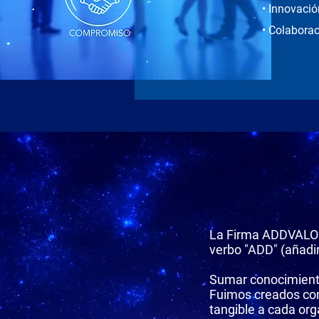
• Innovació
• Colaborac
La Firma ADDVALO
verbo "ADD" (añadir
Sumar conocimiento
Fuimos creados con 
tangible a cada or