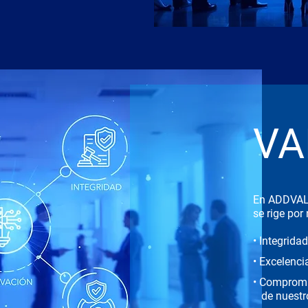
VA
En ADDVAL
se
rige por
• Integrida
• Excelenc
• Compromis
de nuestr