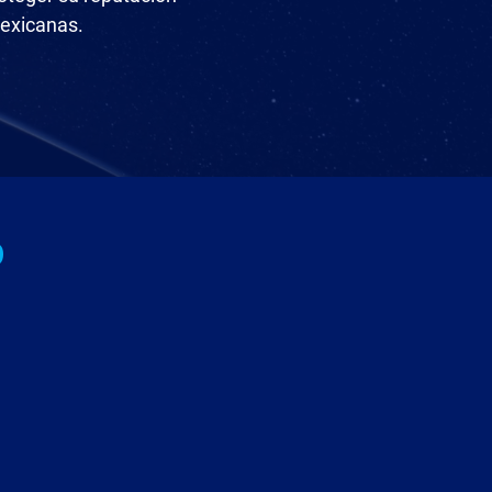
mexicanas.
o